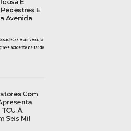
Idosa E
 Pedestres E
a Avenida
ocicletas e um veículo
rave acidente na tarde
estores Com
 Apresenta
o TCU À
m Seis Mil