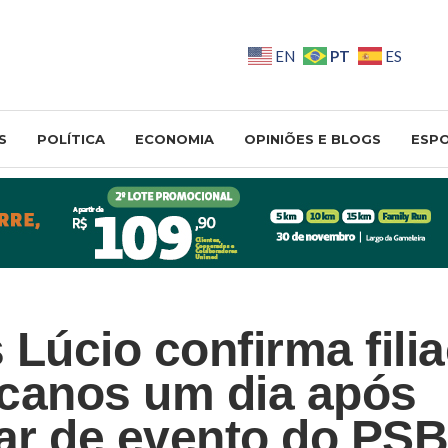
PT
EN
ES
S
POLÍTICA
ECONOMIA
OPINIÕES E BLOGS
ESP
 Lúcio confirma fili
canos um dia após
par de evento do PS