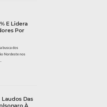
7% E Lidera
ores Por
na busca dos
ião Nordeste nos
…
e Laudos Das
Bolsonaro À