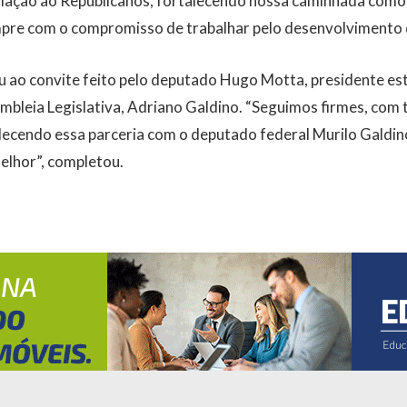
filiação ao Republicanos, fortalecendo nossa caminhada como
pre com o compromisso de trabalhar pelo desenvolvimento d
u ao convite feito pelo deputado Hugo Motta, presidente es
mbleia Legislativa, Adriano Galdino. “Seguimos firmes, com t
lecendo essa parceria com o deputado federal Murilo Galdin
elhor”, completou.