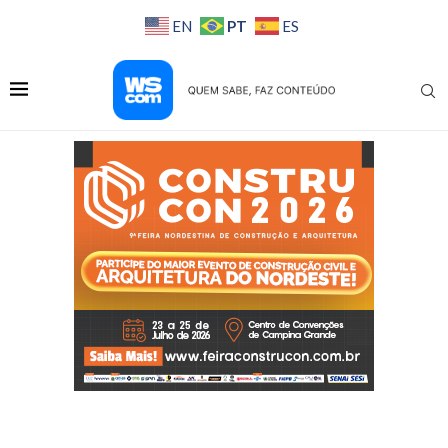
PT
EN
ES