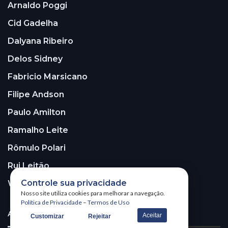
Arnaldo Poggi
Cid Gadelha
Dalyana Ribeiro
Delos Sidney
Fabricio Marsicano
Filipe Andson
Paulo Amilton
Ramalho Leite
Rômulo Polari
Rui Leitão
Controle sua privacidade
Walter Santos
Nosso site utiliza cookies para melhorar a navegação.
Política de Privacidade
–
Termos de Uso
ASSINE A NOSSA NEWSLETTER!
Aceitar
Customizar
Rejeitar