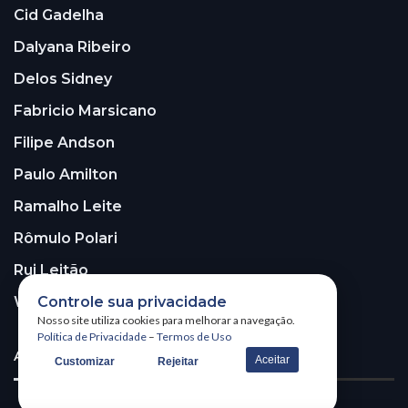
Cid Gadelha
Dalyana Ribeiro
Delos Sidney
Fabricio Marsicano
Filipe Andson
Paulo Amilton
Ramalho Leite
Rômulo Polari
Rui Leitão
Walter Santos
Controle sua privacidade
Nosso site utiliza cookies para melhorar a navegação.
Política de Privacidade
–
Termos de Uso
ASSINE A NOSSA NEWSLETTER!
Aceitar
Customizar
Rejeitar