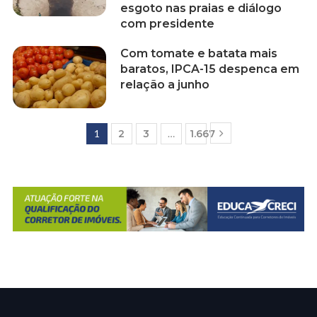
esgoto nas praias e diálogo
com presidente
Com tomate e batata mais
baratos, IPCA-15 despenca em
relação a junho
1
2
3
…
1.667