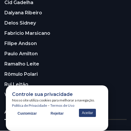
Cid Gadelha
Dalyana Ribeiro
Delos Sidney
Fabricio Marsicano
Filipe Andson
Paulo Amilton
Ramalho Leite
Rômulo Polari
Rui Leitão
Controle sua privacidade
Walter Santos
Nosso site utiliza cookies para melhorar a navegação.
Política de Privacidade
–
Termos de Uso
ASSINE A NOSSA NEWSLETTER!
Aceitar
Customizar
Rejeitar