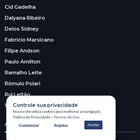
Cid Gadelha
Dalyana Ribeiro
Delos Sidney
Fabricio Marsicano
Filipe Andson
Paulo Amilton
Ramalho Leite
Rômulo Polari
Rui Leitão
Controle sua privacidade
Walter Santos
Nosso site utiliza cookies para melhorar a navegação.
Política de Privacidade
–
Termos de Uso
ASSINE A NOSSA NEWSLETTER!
Aceitar
Customizar
Rejeitar