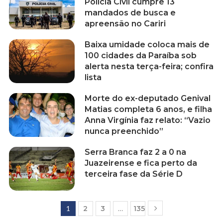
Polícia Civil cumpre 13
mandados de busca e
apreensão no Cariri
Baixa umidade coloca mais de
100 cidades da Paraíba sob
alerta nesta terça-feira; confira
lista
Morte do ex-deputado Genival
Matias completa 6 anos, e filha
Anna Virgínia faz relato: “Vazio
nunca preenchido”
Serra Branca faz 2 a 0 na
Juazeirense e fica perto da
terceira fase da Série D
1
2
3
…
135