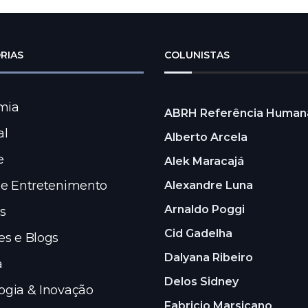
RIAS
COLUNISTAS
mia
ABRH Referência Human
al
Alberto Arcela
e
Alek Maracajá
 e Entretenimento
Alexandre Luna
Arnaldo Poggi
s
Cid Gadelha
es e Blogs
Dalyana Ribeiro
a
Delos Sidney
ogia & Inovação
Fabricio Marsicano