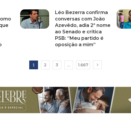
Léo Bezerra confirma
 como
conversas com João
 que
Azevêdo, adia 2º nome
ao Senado e critica
PSB: “Meu partido é
o
oposição a mim”
1
2
3
…
1.667