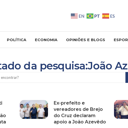
PT
EN
ES
POLÍTICA
ECONOMIA
OPINIÕES E BLOGS
ESPOR
tado da pesquisa:João A
ti
Ex-prefeito e
vereadores de Brejo
oão
do Cruz declaram
uta
apoio a João Azevêdo