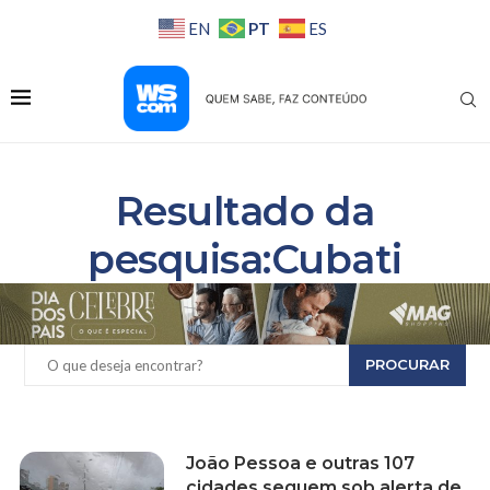
PT
EN
ES
Resultado da
pesquisa:Cubati
PROCURAR
João Pessoa e outras 107
cidades seguem sob alerta de