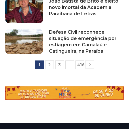
João Batista de Brito é eleito
novo imortal da Academia
Paraibana de Letras
Defesa Civil reconhece
situação de emergência por
estiagem em Camalaú e
Catingueira, na Paraíba
1
2
3
…
416