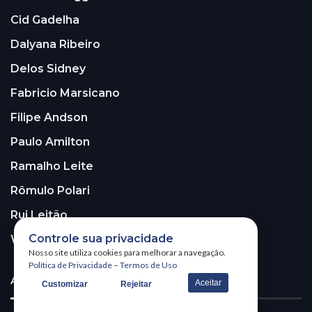
Cid Gadelha
Dalyana Ribeiro
Delos Sidney
Fabricio Marsicano
Filipe Andson
Paulo Amilton
Ramalho Leite
Rômulo Polari
Rui Leitão
Controle sua privacidade
Walter Santos
Nosso site utiliza cookies para melhorar a navegação.
Política de Privacidade
–
Termos de Uso
ASSINE A NOSSA NEWSLETTER!
Aceitar
Customizar
Rejeitar